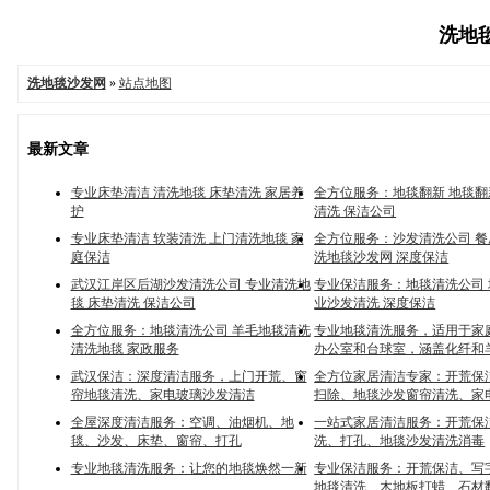
洗地毯
洗地毯沙发网
»
站点地图
最新文章
专业床垫清洁 清洗地毯 床垫清洗 家居养
全方位服务：地毯翻新 地毯翻
护
清洗 保洁公司
专业床垫清洁 软装清洗 上门清洗地毯 家
全方位服务：沙发清洗公司 
庭保洁
洗地毯沙发网 深度保洁
武汉江岸区后湖沙发清洗公司 专业清洗地
专业保洁服务：地毯清洗公司 
毯 床垫清洗 保洁公司
业沙发清洗 深度保洁
全方位服务：地毯清洗公司 羊毛地毯清洗
专业地毯清洗服务，适用于家
清洗地毯 家政服务
办公室和台球室，涵盖化纤和
武汉保洁：深度清洁服务，上门开荒、窗
全方位家居清洁专家：开荒保
帘地毯清洗、家电玻璃沙发清洁
扫除、地毯沙发窗帘清洗、家
全屋深度清洁服务：空调、油烟机、地
一站式家居清洁服务：开荒保
毯、沙发、床垫、窗帘、打孔
洗、打孔、地毯沙发清洗消毒
专业地毯清洗服务：让您的地毯焕然一新
专业保洁服务：开荒保洁、写
地毯清洗、木地板打蜡、石材