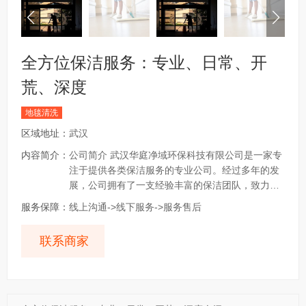
全方位保洁服务：专业、日常、开
荒、深度
地毯清洗
区域地址：
武汉
内容简介：
公司简介 武汉华庭净域环保科技有限公司是一家专
注于提供各类保洁服务的专业公司。经过多年的发
展，公司拥有了一支经验丰富的保洁团队，致力于
为客户提供优质、高效的保洁服务。 服务项目 华庭
服务保障：
线上沟通->线下服务->服务售后
净域提供全面的保洁服务，包括： 日常保洁：企事
业单位保洁托管，承包企业后勤日常保洁。 开荒保
联系商家
洁：新居开荒保洁、写字楼保洁、学校保洁、别墅
开荒保洁、工程开荒保洁、厂房开荒保洁、公司开
荒保洁、商场开荒保洁、办公室清洁等。 服务保障
华庭净域始终坚持以客户满意为宗旨，提供以...
查
看更多