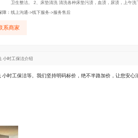
卫生整洁。 2、床垫清洗 清洗各种床垫污渍，血渍，尿渍，上午洗
复沙发原有的洁净。 4、小时工保洁 如果您需要灵活的保洁服务
保障：
线上沟通->线下服务->服务售后
据自己的时间安排，预订我们的小时工进行保洁。...
查看更多
联系商家
洗 小时工保洁介绍
洗 小时工保洁等。我们坚持明码标价，绝不半路加价，让您安心