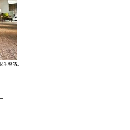
卫生整洁。
干