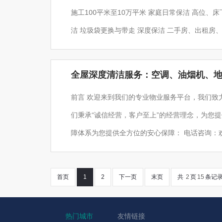
施工100平米至10万平米 家庭日常保洁 高位、床下、家具家电、门等表面清洁 厨房、卫生间整体及地面清
洁 垃圾袋更换与带走 深度保洁 二手房、出租房、空房、闲置房、新居保洁 专用清除油烟设备及产品，去
除常年污垢 地毯清洗 会所、山庄、写字楼、家用地毯清洗 进口设备，清洗消毒，除螨 别墅开荒保洁 针对
细节和死角，
全屋深度清洁服务：空调、油烟机、
前言 欢迎来到我们的专业物业服务平台，我们致
们秉承“诚信经营，客户至上”的经营理念，为您提
障体系为您提供全方位的安心保障： 电话咨询：欢迎拨打帖子电话咨询，我们将为您提供详细的服务介绍
和解答您的疑问。 支付定金：在您确认服务后，支付定金以确保服务安排。 上门服务：我们的专业服务团
队将按时上门，为您提供优质的
首页
1
2
下一页
末页
共
2
页
15
条记
热门城市
友情链接