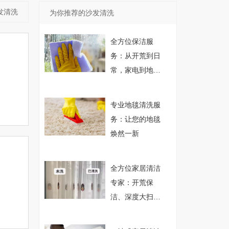
发清洗
为你推荐的沙发清洗
全方位保洁服
务：从开荒到日
常，家电到地
毯，玻璃到衣
橱，公司到家庭
专业地毯清洗服
务：让您的地毯
焕然一新
全方位家居清洁
专家：开荒保
洁、深度大扫
除、地毯沙发窗
帘清洗、家电清