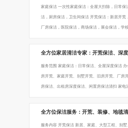
家庭保洁 一次性家庭保洁：全屋大扫除，日常保洁，别墅保洁 深度保洁：全方位打扫，玻璃清洗，卧室保
洁，厨房保洁，卫生间保洁 开荒保洁：新居开荒，厂房开荒，公司开荒，酒店开荒 物业保洁 写字楼保洁，
厂房保洁，医院保洁，商场保洁，展会保洁，学校保洁，小区保洁 家
清洗 油烟机清洗：家用、大型商用、集成灶、中式、欧式 冰箱清洗：内部除冰，内外杀菌消毒 洗衣机清
洗：立式、台式、波轮、滚筒 消毒保洁 企业保
全方位家居清洁专家：开荒保洁、深
服务范围 家庭保洁：日常保洁、全屋深度保洁 办公室保洁：办公室保洁、擦玻璃、玻璃清洗 开荒保洁：新
房开荒、家庭开荒、别墅开荒、旧房开荒、厂房开荒、楼宇
房保洁、出租房深度保洁、闲置房保洁清扫 家电清洗：油烟机清洗、洗衣机清洗、冰箱清洗、空调清洗、
广告牌清洗 地毯清洗：宾馆地毯、家庭地毯、酒店地毯、商务楼地毯、办公区地毯、纯毛块毯、纤维块
毯、混纺地毯清洗、pvc地胶清洗
全方位保洁服务：开荒、装修、地毯
服务内容 开荒保洁 新居、家庭、大型工程、别墅、厂房、复式楼、商务楼开荒保洁 大型清洁设备，一次可