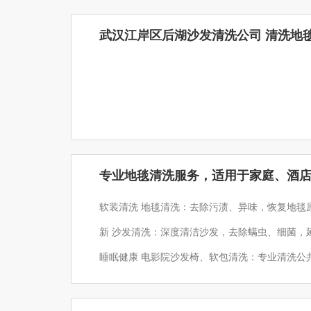
武汉江岸区后湖沙发清洗公司 清洗地毯
专业地毯清洗服务，适用于家庭、酒
软装清洗 地毯清洗：去除污渍、异味，恢复地毯原有光泽 窗帘清洗：清洗各种材质窗帘，保持室内空气清
新 沙发清洗：深度清洁沙发，去除螨虫、细菌，延长使用寿命 床垫清洗：去除床垫上的污渍、螨虫，保障
睡眠健康 电影院沙发椅、软包清洗：专业清洗公共场所软装，营造舒适环境 木地板服务 木地板打蜡养护：
保护木地板表面，延长使用寿命 木地板安装：专业安装各种木地板，确保美观、耐用 木地板维修：修复木
地板损坏，恢复原有美观 家电清洗 