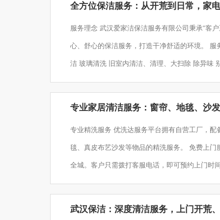
全方位保洁服务：从开荒到日常，家
服务理念 武汉爱家洁保洁服务有限公司秉承“客
心、舒心的保洁服务，打造干净舒适的环境。 服务范围 家庭保洁 新居开荒清洁
洁 玻璃清洗 旧室内清洁、清理、大扫除 除异味 别墅室内开荒保洁 开荒保洁 大型工程开荒保洁 楼盘开荒
专业家居清洁服务：窗帘、地毯、沙
专业精洗服务 优洗达服务平台拥有自营工厂，配
毯、真皮布艺沙发等物品的精洗服务。 免费上门
全城。客户只需拨打客服电话，即可预约上门时间
还提供红木家具和木地板的精油护理服务。通过
武汉保洁：深度清洁服务，上门开荒