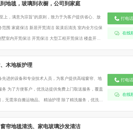
电到地毯，玻璃到衣橱，公司到家庭
户至上，满意为宗旨”的原则，致力于为客户提供省心、放
打电
 装潢后清洗 室内全方位保
在线
清洁 厂房开荒保洁 店铺开荒保洁 酒店开荒保洁 公司开荒保洁 别墅开荒保洁 道路开荒保洁 新居开荒保洁
发、木地板护理
备先进的设备和专业技术人员，为客户提供高端窗帘、地
打电
服务 为了方便客户，优洗达提供免费上门取送服务，覆盖
在线
，无需亲自搬运物品。 精油护理 除了精洗服务，优洗达
使用天然精油，可以有效滋养和保护家具和地板，延长其
使用寿命。 服务优势 自营工厂：确保服务质量和效率。 免费上门：
、窗帘地毯清洗、家电玻璃沙发清洁