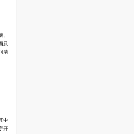
璃、
面及
间清
其中
宇开