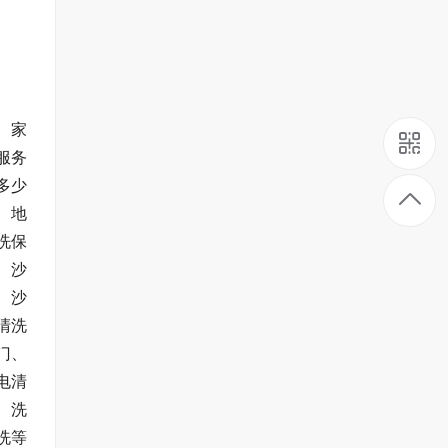
、家
服务
多少
、地
洗保
、沙
、沙
清洗
门、
电清
、洗
洗等